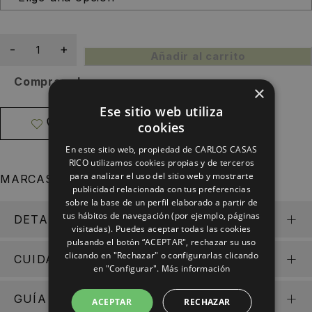
Añadir al carrito
Comprar ahora
×
Ese sitio web utiliza
cookies
En este sitio web, propiedad de CARLOS CASAS
RICO utilizamos cookies propias y de terceros
para analizar el uso del sitio web y mostrarte
MARCAS:
Colección Glitter
publicidad relacionada con tus preferencias
sobre la base de un perfil elaborado a partir de
tus hábitos de navegación (por ejemplo, páginas
DETALLES
visitadas). Puedes aceptar todas las cookies
pulsando el botón “ACEPTAR", rechazar su uso
clicando en "Rechazar" o configurarlas clicando
CUIDA TUS JOYAS +
en "Configurar".
Más información
GUÍA DE TAMAÑOS
ACEPTAR
RECHAZAR