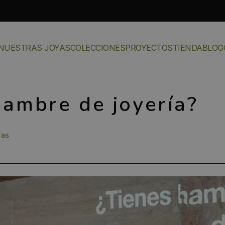
NUESTRAS JOYAS
COLECCIONES
PROYECTOS
TIENDA
BLOG
hambre de joyería?
yas