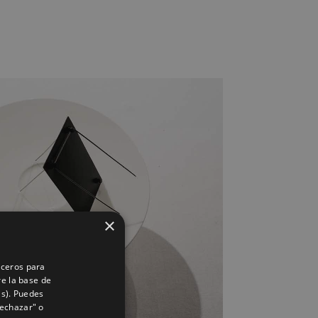
×
rceros para
re la base de
as). Puedes
Rechazar" o