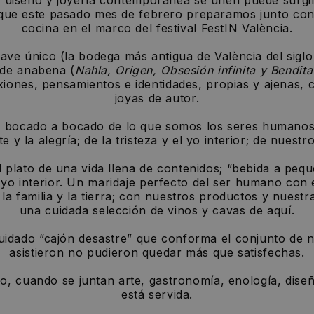
a que este pasado mes de febrero preparamos junto con
cocina en el marco del festival FestIN València.
ve único (la bodega más antigua de València del siglo
 de anabena (
Nahla, Origen, Obsesión infinita y Bendita
xiones, pensamientos e identidades, propias y ajenas, 
joyas de autor.
o a bocado de lo que somos los seres humanos; l
te y la alegría; de la tristeza y el yo interior; de nue
o de una vida llena de contenidos; “bebida a pequ
yo interior. Un maridaje perfecto del ser humano con e
s, la familia y la tierra; con nuestros productos y nu
una cuidada selección de vinos y cavas de aquí.
 “cajón desastre” que conforma el conjunto de nues
asistieron no pudieron quedar más que satisfechas.
io, cuando se juntan arte, gastronomía, enología, dise
está servida.