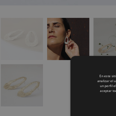
En este si
analizar el 
un perfil 
aceptar to