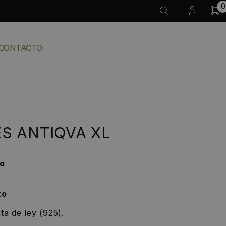
0
CONTACTO
S ANTIQVA XL
do
to
ta de ley (925).