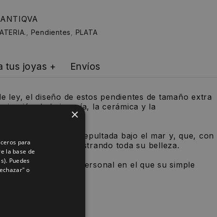
n ANTIQVA
ATERIA.
,
Pendientes
,
PLATA
a tus joyas +
Envíos
de ley, el diseño de estos pendientes de tamaño extra
piración de la joyería, la cerámica y la
×
 Antigua Roma.
siglos, permaneció sepultada bajo el mar y, que, con
rceros para
ha salido a la luz mostrando toda su belleza.
re la base de
as). Puedes
áneo, atemporal y personal en el que su simple
Rechazar" o
que aportar.