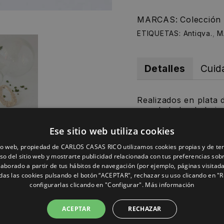
MARCAS:
Colecció
ETIQUETAS:
Antiqva.
,
M
Detalles
Cuid
Realizados en plata 
grande bebe de la ins
ornamentación de la
Ese sitio web utiliza cookies
Legado que, durante 
tio web, propiedad de CARLOS CASAS RICO utilizamos cookies propias y de te
el paso de los años, 
uso del sitio web y mostrarte publicidad relacionada con tus preferencias sob
elaborado a partir de tus hábitos de navegación (por ejemplo, páginas visitad
Un diseño contempor
das las cookies pulsando el botón “ACEPTAR", rechazar su uso clicando en "
textura tiene mucho 
configurarlas clicando en "Configurar".
Más información
ACEPTAR
RECHAZAR