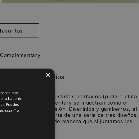
 Complementary
×
a tus joyas +
Envíos
rceros para
 plata de ley y con distintos acabados (plata o plata
re la base de
s pendientes Complementary se muestran como el
as). Puedes
 para cualquier ocasión. Divertidos y gamberros, el
Rechazar" o
ientes que forman parte de una serie de tres diseños,
do de 2 cm por 2 cm de manera que si juntamos los
arían este cuadrado.