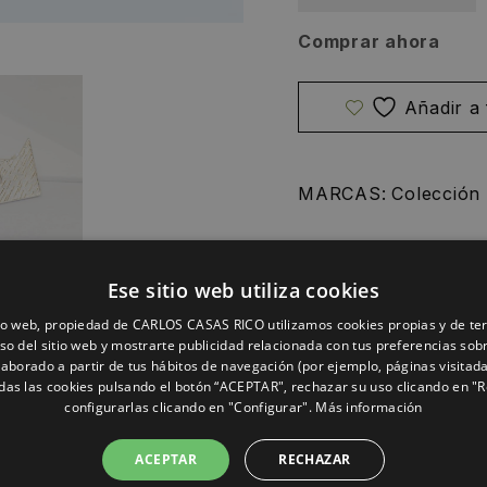
Comprar ahora
MARCAS:
Colección
Detalles
Cuid
Ese sitio web utiliza cookies
tio web, propiedad de CARLOS CASAS RICO utilizamos cookies propias y de te
Elaborados a mano en
uso del sitio web y mostrarte publicidad relacionada con tus preferencias sob
chapada en oro), lo
elaborado a partir de tus hábitos de navegación (por ejemplo, páginas visitad
complemento perfecto
das las cookies pulsando el botón “ACEPTAR", rechazar su uso clicando en "
diseño de estos pend
configurarlas clicando en "Configurar".
Más información
parten de un cuadra
dos pendientes form
ACEPTAR
RECHAZAR