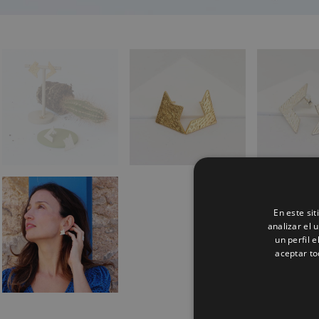
En este si
analizar el 
un perfil 
aceptar to