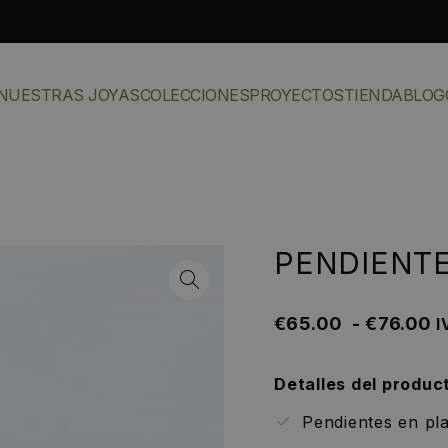
NUESTRAS JOYAS
COLECCIONES
PROYECTOS
TIENDA
BLOG
PENDIENT
€
65.00
-
€
76.00
I
Detalles del produc
Pendientes en pla