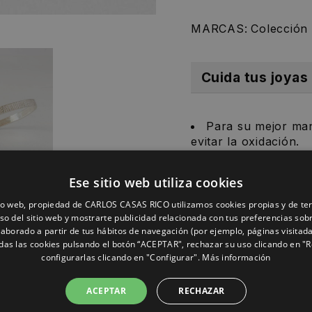
MARCAS:
Colecció
Cuida tus joyas
Para su mejor ma
evitar la oxidación.
Evita el contacto
dañar la pieza.
Ese sitio web utiliza cookies
Limpiar con agua,
tio web, propiedad de CARLOS CASAS RICO utilizamos cookies propias y de te
uso del sitio web y mostrarte publicidad relacionada con tus preferencias sob
plata.
elaborado a partir de tus hábitos de navegación (por ejemplo, páginas visitad
das las cookies pulsando el botón “ACEPTAR", rechazar su uso clicando en "
configurarlas clicando en "Configurar".
Más información
ACEPTAR
RECHAZAR