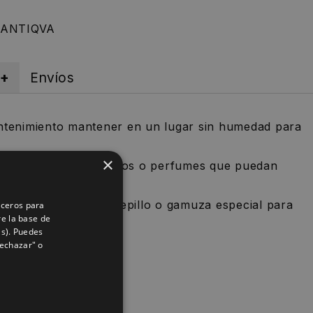
n ANTIQVA
 +
Envíos
ntenimiento mantener en un lugar sin humedad para
×
 con productos químicos o perfumes que puedan
 jabón PH neutro y cepillo o gamuza especial para
rceros para
re la base de
as). Puedes
Rechazar" o