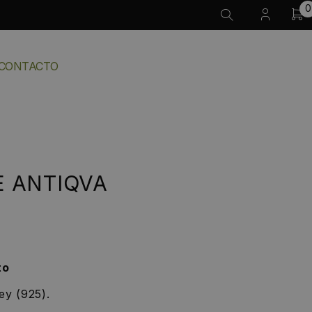
0
CONTACTO
E ANTIQVA
to
ey (925).