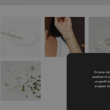
En este si
analizar el 
un perfil 
aceptar to