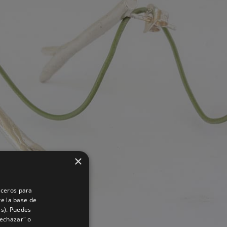
×
rceros para
re la base de
as). Puedes
Rechazar" o