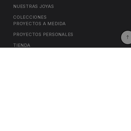
NUESTRAS JOYAS
COLECCIONES
PROYECTOS A MEDIDA
PROYECTOS PERSONALES
TIENDA
BLOG
CONTACTO
CONDICIONES DE VENTA
AVISO LEGAL
POLÍTICA DE PRIVACIDAD
POLÍTICA DE COOKIES
DECLARACIÓN DE ACCESIBILIDAD